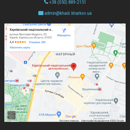
+38 (050) 889-2151
admin@
khadi.kharkov.
ua