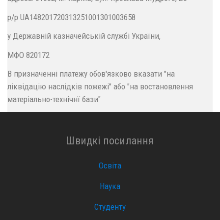
р/р UA148201720313251001301003658
у Державній казначейській службі України,
МФО 820172
В призначенні платежу обов'язково вказати "на
ліквідацію наслідків пожежі" або "на востановлення
матеріально-технічнї бази"
Швидкі посилання
Освіта
Наука
Студенту