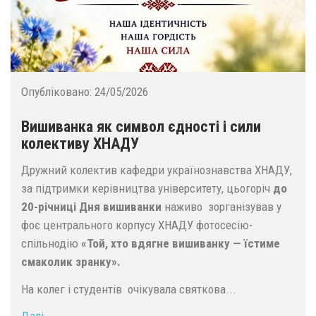
Опубліковано:
24/05/2026
Вишиванка як символ єдності і сили
колективу ХНАДУ
Дружний колектив кафедри українознавства ХНАДУ,
за підтримки керівництва університету, цьогоріч
до
20-річниці Дня вишиванки
наживо зорганізував у
фоє центрального корпусу ХНАДУ фотосесію-
спільнодію
«Той, хто вдягне вишиванку — їстиме
смаколик зранку».
На колег і студентів очікувала святкова...