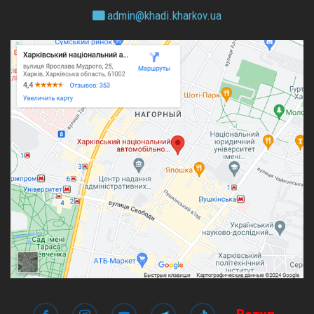
admin@
khadi.kharkov.
ua