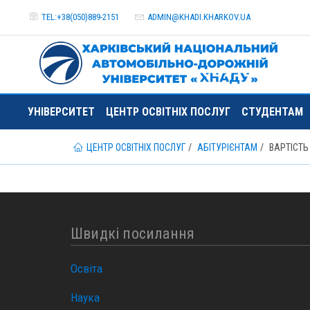
TEL:+38(050)889-2151
ADMIN@
KHADI.KHARKOV.
UA
УНІВЕРСИТЕТ
ЦЕНТР ОСВІТНІХ ПОСЛУГ
СТУДЕНТАМ
ЦЕНТР ОСВІТНІХ ПОСЛУГ
АБІТУРІЄНТАМ
ВАРТІСТЬ
Швидкі посилання
Освіта
Наука