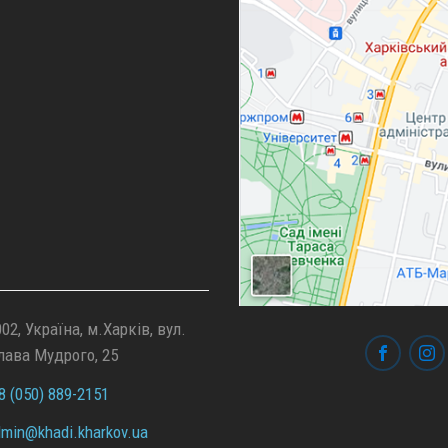
02, Україна, м.Харків, вул.
лава Мудрого, 25
 (050) 889-2151
min@
khadi.kharkov.
ua